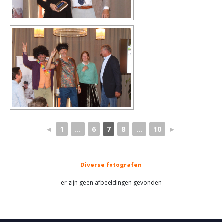
◄
1
...
6
7
8
...
10
►
Diverse fotografen
er zijn geen afbeeldingen gevonden