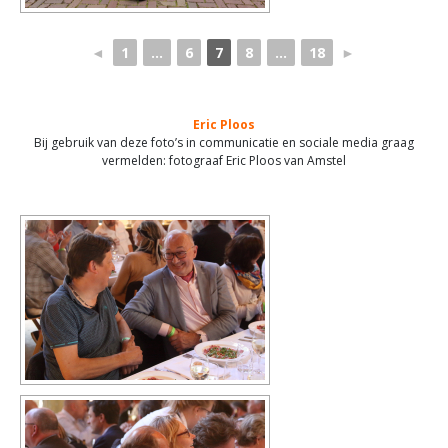
◄
1
...
6
7
8
...
18
►
Eric Ploos
Bij gebruik van deze foto’s in communicatie en sociale media graag
vermelden: fotograaf Eric Ploos van Amstel