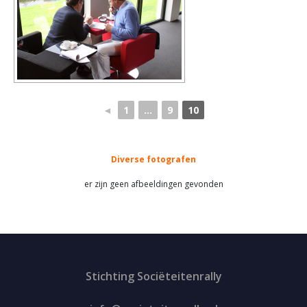
◄
1
...
9
10
Diverse fotografen
er zijn geen afbeeldingen gevonden
Stichting Sociëteitenrally