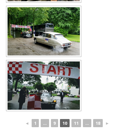
◄
1
...
9
10
11
...
18
►