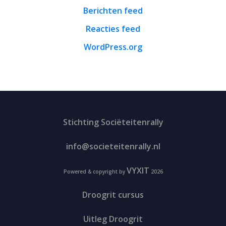
Berichten feed
Reacties feed
WordPress.org
Stichting Sociëteitenrally
info@societeitenrally.nl
VYXIT
Powered & copyright by
2026
Droogrit cursus
Uitleg Droogrit