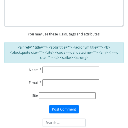
You may use these
HTML
tags and attributes:
<a href="" title=""> <abbr title=""> <acronym title=""> <b>
<blockquote cite=""> <cite> <code> <del datetime=""> <em> <i> <q
cite=""> <s> <strike> <strong>
Naam
*
E-mail
*
Site