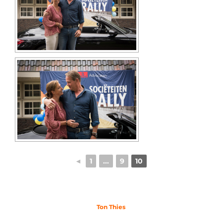
◄
1
...
9
10
Ton Thies