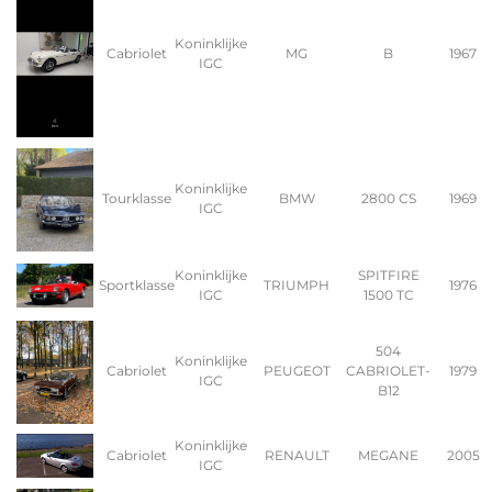
Koninklijke
Cabriolet
MG
B
1967
IGC
Koninklijke
Tourklasse
BMW
2800 CS
1969
IGC
Koninklijke
SPITFIRE
Sportklasse
TRIUMPH
1976
IGC
1500 TC
504
Koninklijke
Cabriolet
PEUGEOT
CABRIOLET-
1979
IGC
B12
Koninklijke
Cabriolet
RENAULT
MEGANE
2005
IGC