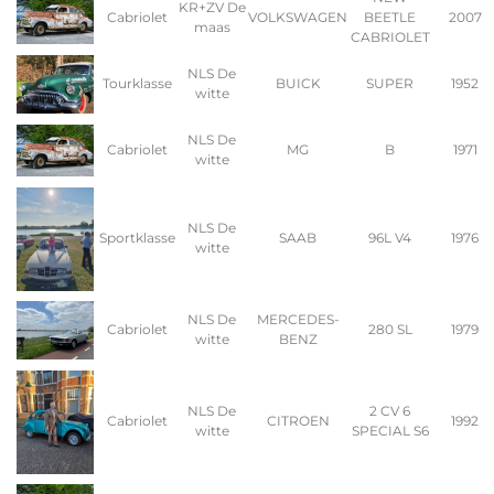
KR+ZV De
Cabriolet
VOLKSWAGEN
BEETLE
2007
maas
CABRIOLET
NLS De
Tourklasse
BUICK
SUPER
1952
witte
NLS De
Cabriolet
MG
B
1971
witte
NLS De
Sportklasse
SAAB
96L V4
1976
witte
NLS De
MERCEDES-
Cabriolet
280 SL
1979
witte
BENZ
NLS De
2 CV 6
Cabriolet
CITROEN
1992
witte
SPECIAL S6