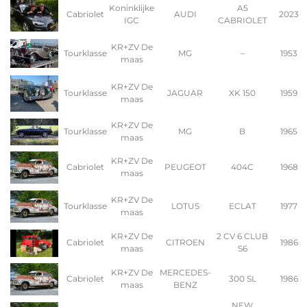
Koninklijke
A5
Cabriolet
AUDI
2023
IGC
CABRIOLET
KR+ZV De
Tourklasse
MG
–
1953
maas
KR+ZV De
Tourklasse
JAGUAR
XK 150
1959
maas
KR+ZV De
Tourklasse
MG
B
1965
maas
KR+ZV De
Cabriolet
PEUGEOT
404C
1968
maas
KR+ZV De
Tourklasse
LOTUS
ECLAT
1977
maas
KR+ZV De
2 CV 6 CLUB
Cabriolet
CITROEN
1986
maas
S6
KR+ZV De
MERCEDES-
Cabriolet
300 SL
1986
maas
BENZ
NEW