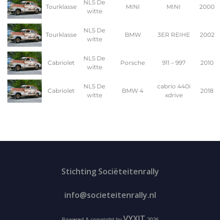
NLS De
Tourklasse
MINI
MINI
2000
witte
NLS De
Tourklasse
BMW
3ER REIHE
2002
witte
NLS De
Cabriolet
Porsche
911 – 997
2010
witte
NLS De
cabrio 440i
Cabriolet
BMW 4
2018
witte
xdrive
Stichting Sociëteitenrally
info@societeitenrally.nl
VYXIT
Powered & copyright by
2026