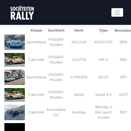
Klasse
Sociëteit
Merk
Type
Bouwjaa
KNZ&RV
Sportklasse
JAGUAR
XK150 OTS
1959
Muiden
KNZ&RV
Cabriolet
AUSTIN
MK II
1962
Muiden
KNZ&RV
Sportklasse
CITROEN
DS 20
1971
Muiden
KNZ&RV
Cabriolet
SAAB
SAAB 9-3
2007
Muiden
Bentley 3
Koninklijke
Cabriolet
Bentley
liter sport
1927
IGC
model